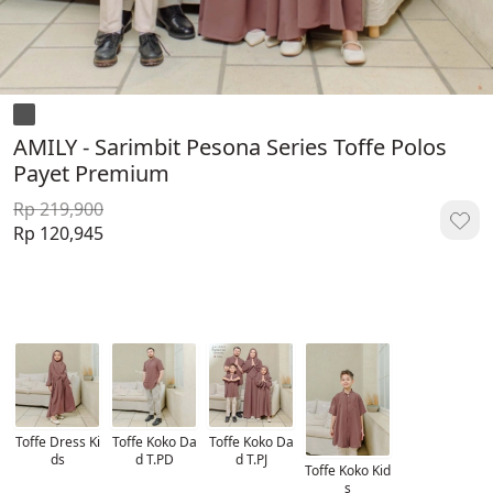
AMILY - Sarimbit Pesona Series Toffe Polos
Payet Premium
Rp 219,900
Rp 120,945
Toffe Dress Ki
Toffe Koko Da
Toffe Koko Da
ds
d T.PD
d T.PJ
Toffe Koko Kid
s