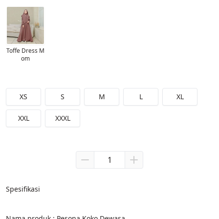
Toffe Dress M
om
XS
S
M
L
XL
XXL
XXXL
Spesifikasi
Nama produk : Pesona Koko Dewasa