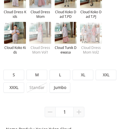
Cloud Dress K
Cloud Dress
Cloud Koko D
Cloud Koko D
ids
Mom
ad T.PD
ad T.PJ
Cloud Koko Ki
Cloud Dress
Cloud Tunik D
Cloud Dress
ds
Mom Vol1
ewasa
Mom Vol2
S
M
L
XL
XXL
XXXL
Standar
Jumbo