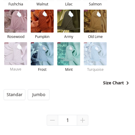
Fushchia
Walnut
Lilac
Salmon
Rosewood
Pumpkin
Army
Old Lime
Mauve
Frost
Mint
Turquoise
Size Chart
Standar
Jumbo